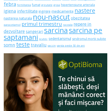
febra
fumat
hipertensiune arteriala
fertilitatea
greutate
gripa
nastere
igiena
infertilitate
ingrijire
medicamente
nou-nascut
obezitatea
nasterea naturala
primul trimestru
repere in
paracetamol
raceala
sarcina
sarcina pe
dezvoltare
sangerari
saptamani
sedentarismul
sindromul mortii subite
scutec
teste
somn
travaliu
vaccin
varsta peste 50 de ani