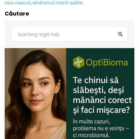
nou-nascut
,
sindromul mortii subite
Căutare