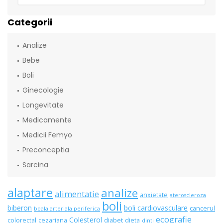
Categorii
Analize
Bebe
Boli
Ginecologie
Longevitate
Medicamente
Medicii Femyo
Preconceptia
Sarcina
alaptare
analize
alimentatie
anxietate
ateroscleroza
boli
biberon
boli cardiovasculare
cancerul
boala arteriala periferica
ecografie
Colesterol
colorectal
cezariana
diabet
dieta
dinti