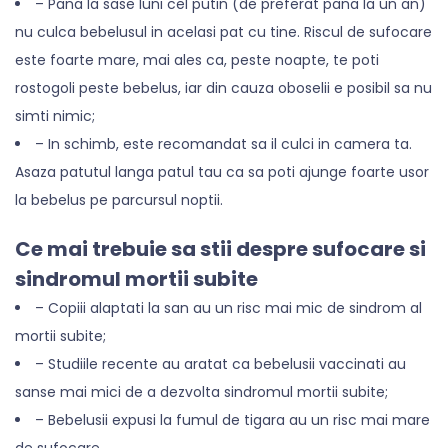
– Pana la sase luni cel putin (de preferat pana la un an)
nu culca bebelusul in acelasi pat cu tine. Riscul de sufocare
este foarte mare, mai ales ca, peste noapte, te poti
rostogoli peste bebelus, iar din cauza oboselii e posibil sa nu
simti nimic;
– In schimb, este recomandat sa il culci in camera ta.
Asaza patutul langa patul tau ca sa poti ajunge foarte usor
la bebelus pe parcursul noptii.
Ce mai trebuie sa stii despre sufocare si
sindromul mortii subite
– Copiii alaptati la san au un risc mai mic de sindrom al
mortii subite;
– Studiile recente au aratat ca bebelusii vaccinati au
sanse mai mici de a dezvolta sindromul mortii subite;
– Bebelusii expusi la fumul de tigara au un risc mai mare