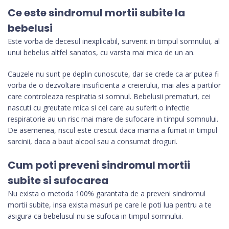
Ce este sindromul mortii subite la
bebelusi
Este vorba de decesul inexplicabil, survenit in timpul somnului, al
unui bebelus altfel sanatos, cu varsta mai mica de un an.
Cauzele nu sunt pe deplin cunoscute, dar se crede ca ar putea fi
vorba de o dezvoltare insuficienta a creierului, mai ales a partilor
care controleaza respiratia si somnul. Bebelusii prematuri, cei
nascuti cu greutate mica si cei care au suferit o infectie
respiratorie au un risc mai mare de sufocare in timpul somnului.
De asemenea, riscul este crescut daca mama a fumat in timpul
sarcinii, daca a baut alcool sau a consumat droguri.
Cum poti preveni sindromul mortii
subite si sufocarea
Nu exista o metoda 100% garantata de a preveni sindromul
mortii subite, insa exista masuri pe care le poti lua pentru a te
asigura ca bebelusul nu se sufoca in timpul somnului.