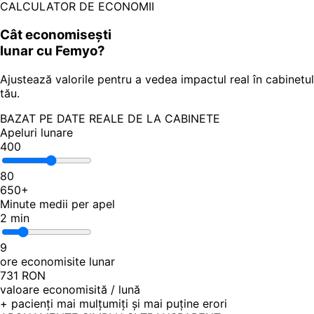
CALCULATOR DE ECONOMII
Cât economisești
lunar cu Femyo?
Ajustează valorile pentru a vedea impactul real în cabinetul
tău.
BAZAT PE DATE REALE DE LA CABINETE
Apeluri lunare
400
80
650+
Minute medii per apel
2
min
9
ore economisite lunar
731
RON
valoare economisită / lună
+ pacienți mai mulțumiți și mai puține erori