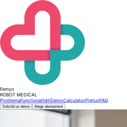
Femyo
ROBOT MEDICAL
Problema
Funcționalități
Demo
Calculator
Prețuri
FAQ
Solicită un demo
Alege abonament