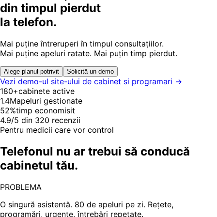
din timpul pierdut
la telefon.
Mai puține întreruperi în timpul consultațiilor.
Mai puține apeluri ratate. Mai puțin timp pierdut.
Alege planul potrivit
Solicită un demo
Vezi demo-ul site-ului de cabinet si programari →
180+
cabinete active
1.4M
apeluri gestionate
52%
timp economisit
4.9/5 din 320 recenzii
Pentru medicii care vor control
Telefonul nu ar trebui să conducă
cabinetul tău.
PROBLEMA
O singură asistentă. 80 de apeluri pe zi. Rețete,
programări, urgențe, întrebări repetate.