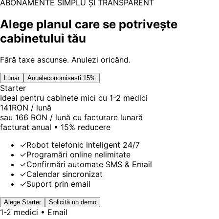
ABONAMENTE SIMPLU ȘI TRANSPARENT
Alege planul care se potrivește
cabinetului tău
Fără taxe ascunse. Anulezi oricând.
Lunar
Anual
economisești 15%
Starter
Ideal pentru cabinete mici cu 1-2 medici
141
RON / lună
sau
166
RON / lună cu facturare lunară
facturat anual •
15
% reducere
✓
Robot telefonic inteligent 24/7
✓
Programări online nelimitate
✓
Confirmări automate SMS & Email
✓
Calendar sincronizat
✓
Suport prin email
Alege
Starter
Solicită un demo
1-2 medici • Email