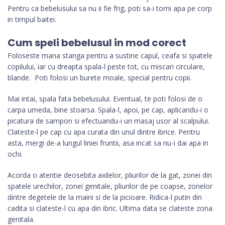
Pentru ca bebelusului sa nu ii fie frig, poti sa-i torni apa pe corp
in timpul baitei.
Cum speli bebelusul in mod corect
Foloseste mana stanga pentru a sustine capul, ceafa si spatele
copilului, iar cu dreapta spala-l peste tot, cu miscari circulare,
blande. Poti folosi un burete moale, special pentru copii.
Mai intai, spala fata bebelusului. Eventual, te poti folosi de o
carpa umeda, bine stoarsa. Spala-l, apoi, pe cap, aplicandu-i o
picatura de sampon si efectuandu-i un masaj usor al scalpului.
Clateste-l pe cap cu apa curata din unul dintre ibrice. Pentru
asta, mergi de-a lungul liniei fruntii, asa incat sa nu-i dai apa in
ochi.
Acorda o atentie deosebita axilelor, pliurilor de la gat, zonei din
spatele urechilor, zonei genitale, pliurilor de pe coapse, zonelor
dintre degetele de la maini si de la picioare. Ridica-l putin din
cadita si clateste-l cu apa din ibric. Ultima data se clateste zona
genitala.