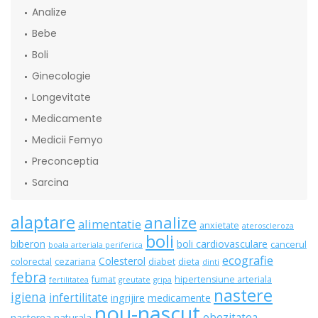
Analize
Bebe
Boli
Ginecologie
Longevitate
Medicamente
Medicii Femyo
Preconceptia
Sarcina
alaptare
analize
alimentatie
anxietate
ateroscleroza
boli
biberon
boli cardiovasculare
cancerul
boala arteriala periferica
ecografie
Colesterol
colorectal
cezariana
diabet
dieta
dinti
febra
fumat
hipertensiune arteriala
fertilitatea
greutate
gripa
nastere
igiena
infertilitate
ingrijire
medicamente
nou-nascut
obezitatea
nasterea naturala