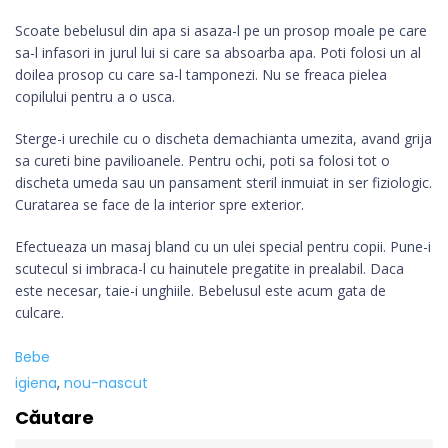
Scoate bebelusul din apa si asaza-l pe un prosop moale pe care
sa-l infasori in jurul lui si care sa absoarba apa. Poti folosi un al
doilea prosop cu care sa-l tamponezi. Nu se freaca pielea
copilului pentru a o usca.
Sterge-i urechile cu o discheta demachianta umezita, avand grija
sa cureti bine pavilioanele. Pentru ochi, poti sa folosi tot o
discheta umeda sau un pansament steril inmuiat in ser fiziologic.
Curatarea se face de la interior spre exterior.
Efectueaza un masaj bland cu un ulei special pentru copii. Pune-i
scutecul si imbraca-l cu hainutele pregatite in prealabil. Daca
este necesar, taie-i unghiile. Bebelusul este acum gata de
culcare.
Bebe
igiena
,
nou-nascut
Căutare