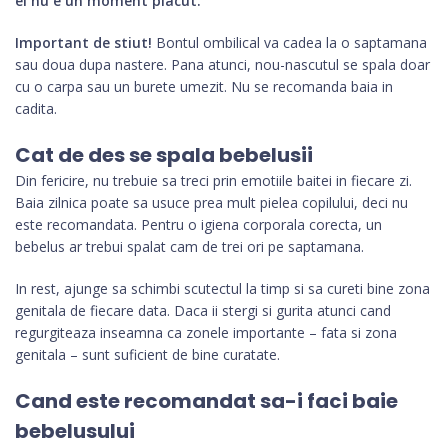
el nu e un moment placut.
Important de stiut!
Bontul ombilical va cadea la o saptamana
sau doua dupa nastere. Pana atunci, nou-nascutul se spala doar
cu o carpa sau un burete umezit. Nu se recomanda baia in
cadita.
Cat de des se spala bebelusii
Din fericire, nu trebuie sa treci prin emotiile baitei in fiecare zi.
Baia zilnica poate sa usuce prea mult pielea copilului, deci nu
este recomandata. Pentru o igiena corporala corecta, un
bebelus ar trebui spalat cam de trei ori pe saptamana.
In rest, ajunge sa schimbi scutectul la timp si sa cureti bine zona
genitala de fiecare data. Daca ii stergi si gurita atunci cand
regurgiteaza inseamna ca zonele importante – fata si zona
genitala – sunt suficient de bine curatate.
Cand este recomandat sa-i faci baie
bebelusului