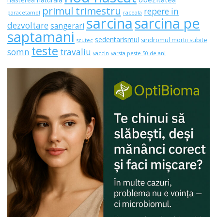
primul trimestru
repere in
paracetamol
raceala
sarcina
sarcina pe
dezvoltare
sangerari
saptamani
sedentarismul
sindromul mortii subite
scutec
teste
somn
travaliu
vaccin
varsta peste 50 de ani