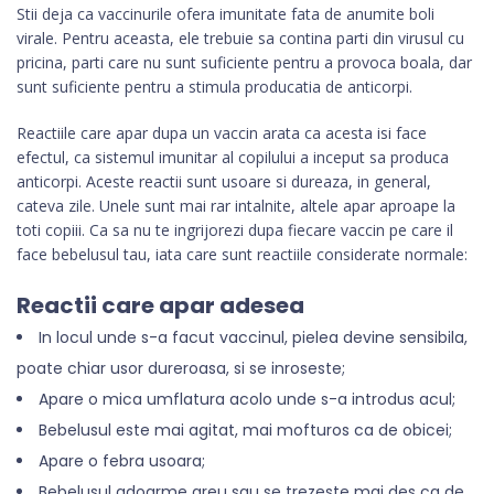
Stii deja ca vaccinurile ofera imunitate fata de anumite boli
virale. Pentru aceasta, ele trebuie sa contina parti din virusul cu
pricina, parti care nu sunt suficiente pentru a provoca boala, dar
sunt suficiente pentru a stimula producatia de anticorpi.
Reactiile care apar dupa un vaccin arata ca acesta isi face
efectul, ca sistemul imunitar al copilului a inceput sa produca
anticorpi. Aceste reactii sunt usoare si dureaza, in general,
cateva zile. Unele sunt mai rar intalnite, altele apar aproape la
toti copiii. Ca sa nu te ingrijorezi dupa fiecare vaccin pe care il
face bebelusul tau, iata care sunt reactiile considerate normale:
Reactii care apar adesea
In locul unde s-a facut vaccinul, pielea devine sensibila,
poate chiar usor dureroasa, si se inroseste;
Apare o mica umflatura acolo unde s-a introdus acul;
Bebelusul este mai agitat, mai mofturos ca de obicei;
Apare o febra usoara;
Bebelusul adoarme greu sau se trezeste mai des ca de