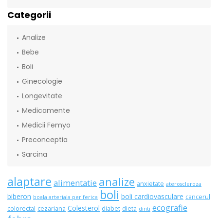
Categorii
Analize
Bebe
Boli
Ginecologie
Longevitate
Medicamente
Medicii Femyo
Preconceptia
Sarcina
alaptare
analize
alimentatie
anxietate
ateroscleroza
boli
biberon
boli cardiovasculare
cancerul
boala arteriala periferica
ecografie
Colesterol
colorectal
cezariana
diabet
dieta
dinti