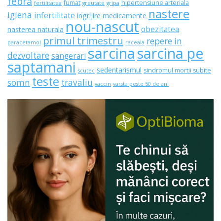
febra
fumat
hipertensiune arteriala
fertilitatea
greutate
gripa
nastere
igiena
infertilitate
ingrijire
medicamente
nou-nascut
obezitatea
nasterea naturala
primul trimestru
repere in
paracetamol
raceala
sarcina
sarcina pe
dezvoltare
sangerari
saptamani
sedentarismul
sindromul mortii subite
scutec
teste
somn
travaliu
vaccin
varsta peste 50 de ani