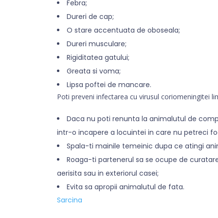
Febra;
Dureri de cap;
O stare accentuata de oboseala;
Dureri musculare;
Rigiditatea gatului;
Greata si voma;
Lipsa poftei de mancare.
Poti preveni infectarea cu virusul coriomeningitei 
Daca nu poti renunta la animalutul de compa
intr-o incapere a locuintei in care nu petreci f
Spala-ti mainile temeinic dupa ce atingi ani
Roaga-ti partenerul sa se ocupe de curatarea
aerisita sau in exteriorul casei;
Evita sa apropii animalutul de fata.
Sarcina