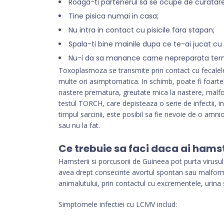
Roaga-ti partenerul sa se ocupe de curatarea 
Tine pisica numai in casa;
Nu intra in contact cu pisicile fara stapan;
Spala-ti bine mainile dupa ce te-ai jucat cu 
Nu-i da sa manance carne nepreparata ter
Toxoplasmoza se transmite prin contact cu fecalele p
multe ori asimptomatica. In schimb, poate fi foarte
nastere prematura, greutate mica la nastere, malfor
testul TORCH, care depisteaza o serie de infectii, i
timpul sarcinii, este posibil sa fie nevoie de o amni
sau nu la fat.
Ce trebuie sa faci daca ai hams
Hamsterii si porcusorii de Guineea pot purta virusu
avea drept consecinte avortul spontan sau malforma
animalutului, prin contactul cu excrementele, urina 
Simptomele infectiei cu LCMV includ: