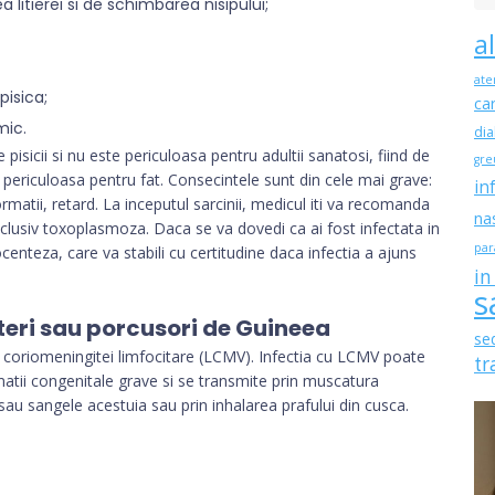
litierei si de schimbarea nisipului;
a
ate
pisica;
ca
mic.
dia
isicii si nu este periculoasa pentru adultii sanatosi, fiind de
gre
 periculoasa pentru fat. Consecintele sunt din cele mai grave:
in
matii, retard. La inceputul sarcinii, medicul iti va recomanda
na
nclusiv toxoplasmoza. Daca se va dovedi ca ai fost infectata in
par
ocenteza, care va stabili cu certitudine daca infectia a ajuns
in
s
teri sau porcusori de Guineea
se
l coriomeningitei limfocitare (LCMV). Infectia cu LCMV poate
tr
tii congenitale grave si se transmite prin muscatura
sau sangele acestuia sau prin inhalarea prafului din cusca.