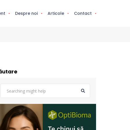
ent
Despre noi
Articole
Contact
ăutare