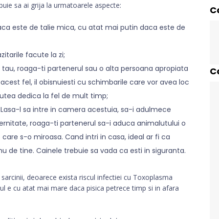
buie sa ai grija la urmatoarele aspecte:
C
aca este de talie mica, cu atat mai putin daca este de
itarile facute la zi;
e tau, roaga-ti partenerul sau o alta persoana apropiata
C
cest fel, il obisnuiesti cu schimbarile care vor avea loc
utea dedica la fel de mult timp;
 Lasa-l sa intre in camera acestuia, sa-i adulmece
aternitate, roaga-ti partenerul sa-i aduca animalutului o
are s-o miroasa. Cand intri in casa, ideal ar fi ca
 nu de tine. Cainele trebuie sa vada ca esti in siguranta.
 sarcinii, deoarece exista riscul infectiei cu Toxoplasma
l e cu atat mai mare daca pisica petrece timp si in afara