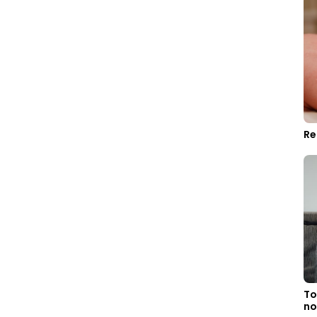
Re
To
no