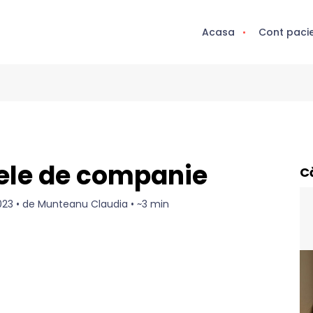
Acasa
Cont paci
lele de companie
C
 2023 • de Munteanu Claudia • ~3 min