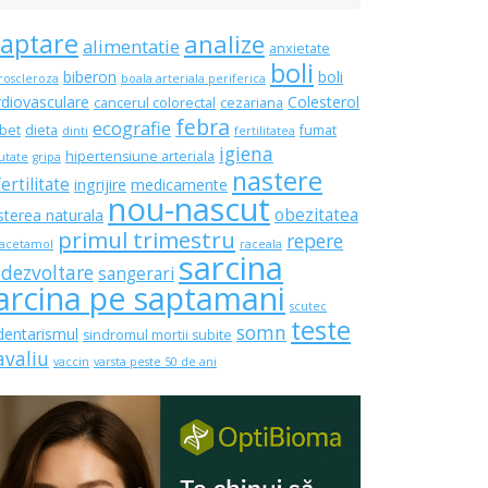
laptare
analize
alimentatie
anxietate
boli
biberon
boli
roscleroza
boala arteriala periferica
rdiovasculare
Colesterol
cancerul colorectal
cezariana
febra
ecografie
bet
dieta
fumat
dinti
fertilitatea
igiena
hipertensiune arteriala
utate
gripa
nastere
fertilitate
ingrijire
medicamente
nou-nascut
obezitatea
sterea naturala
primul trimestru
repere
acetamol
raceala
sarcina
 dezvoltare
sangerari
arcina pe saptamani
scutec
teste
somn
dentarismul
sindromul mortii subite
avaliu
vaccin
varsta peste 50 de ani