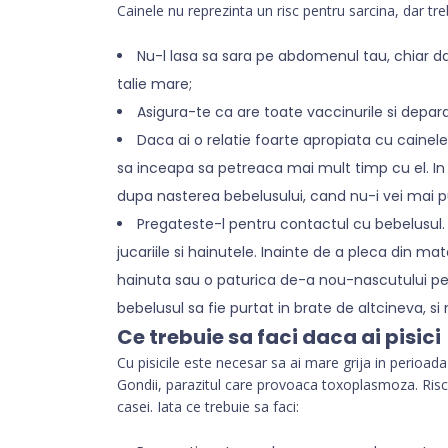
Cainele nu reprezinta un risc pentru sarcina, dar tre
Nu-l lasa sa sara pe abdomenul tau, chiar d
talie mare;
Asigura-te ca are toate vaccinurile si deparaz
Daca ai o relatie foarte apropiata cu cainel
sa inceapa sa petreaca mai mult timp cu el. In a
dupa nasterea bebelusului, cand nu-i vei mai p
Pregateste-l pentru contactul cu bebelusul.
jucariile si hainutele. Inainte de a pleca din m
hainuta sau o paturica de-a nou-nascutului pe c
bebelusul sa fie purtat in brate de altcineva, si
Ce trebuie sa faci daca ai pisici
Cu pisicile este necesar sa ai mare grija in perioada
Gondii, parazitul care provoaca toxoplasmoza. Riscu
casei. Iata ce trebuie sa faci: