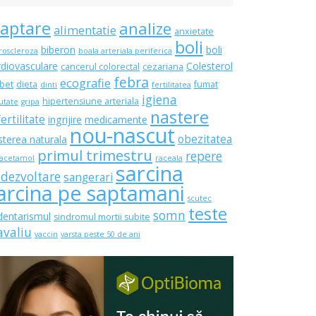
laptare
analize
alimentatie
anxietate
boli
biberon
boli
roscleroza
boala arteriala periferica
rdiovasculare
Colesterol
cancerul colorectal
cezariana
febra
ecografie
bet
dieta
fumat
dinti
fertilitatea
igiena
hipertensiune arteriala
utate
gripa
nastere
fertilitate
ingrijire
medicamente
nou-nascut
obezitatea
sterea naturala
primul trimestru
repere
acetamol
raceala
sarcina
 dezvoltare
sangerari
arcina pe saptamani
scutec
teste
somn
dentarismul
sindromul mortii subite
avaliu
vaccin
varsta peste 50 de ani