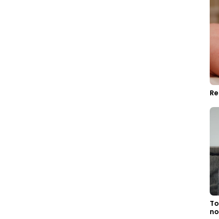
Re
To
no