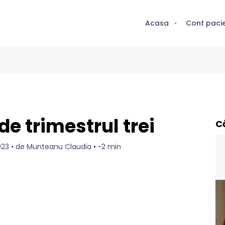
Acasa
Cont paci
de trimestrul trei
C
2023 • de Munteanu Claudia • ~2 min