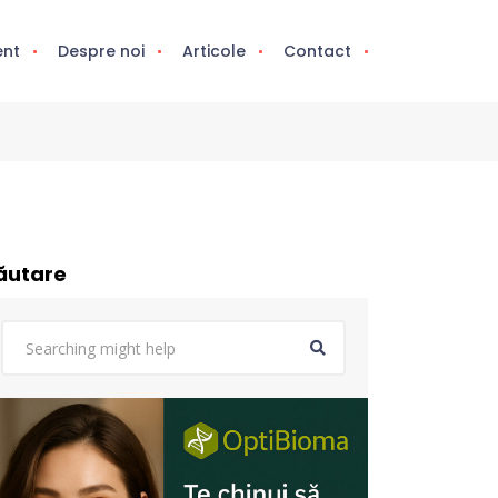
ent
Despre noi
Articole
Contact
ăutare