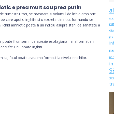
tic e prea mult sau prea putin
a
 de trimestrul trei, se masoara si volumul de lichid amniotic.
ate
a, pe care apoi o inghite si o excreta din nou, formandu-se
ca
e lichid amniotic poate fi un indiciu asupra starii de sanatate a
dia
gre
a poate fi un semn de atrezie esofagiana – malformatie in
in
deci fatul nu poate inghiti.
na
ica, fatul poate avea malformatii la nivelul rinichilor.
par
in
s
se
tr