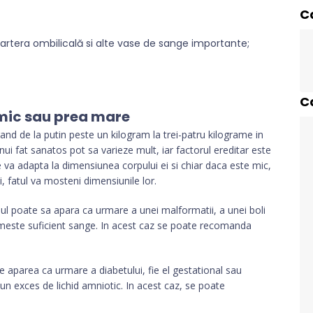
C
 artera ombilicală si alte vase de sange importante;
C
mic sau prea mare
gand de la putin peste un kilogram la trei-patru kilograme in
nui fat sanatos pot sa varieze mult, iar factorul ereditar este
va adapta la dimensiunea corpului ei si chiar daca este mic,
i, fatul va mosteni dimensiunile lor.
ul poate sa apara ca urmare a unei malformatii, a unei boli
primeste suficient sange. In acest caz se poate recomanda
 aparea ca urmare a diabetului, fie el gestational sau
 un exces de lichid amniotic. In acest caz, se poate