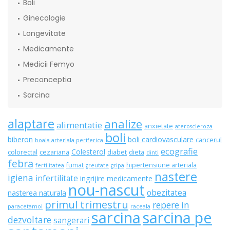
Boli
Ginecologie
Longevitate
Medicamente
Medicii Femyo
Preconceptia
Sarcina
alaptare
analize
alimentatie
anxietate
ateroscleroza
boli
biberon
boli cardiovasculare
cancerul
boala arteriala periferica
ecografie
Colesterol
colorectal
cezariana
diabet
dieta
dinti
febra
fumat
hipertensiune arteriala
fertilitatea
greutate
gripa
nastere
igiena
infertilitate
ingrijire
medicamente
nou-nascut
obezitatea
nasterea naturala
primul trimestru
repere in
paracetamol
raceala
sarcina
sarcina pe
dezvoltare
sangerari