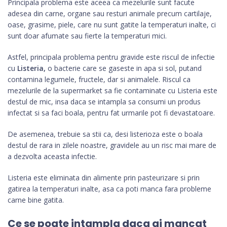
Principala problema este aceea ca mezelurile sunt facute
adesea din carne, organe sau resturi animale precum cartilaje,
oase, grasime, piele, care nu sunt gatite la temperaturi inalte, ci
sunt doar afumate sau fierte la temperaturi mici.
Astfel, principala problema pentru gravide este riscul de infectie
cu
Listeria,
o bacterie care se gaseste in apa si sol, putand
contamina legumele, fructele, dar si animalele. Riscul ca
mezelurile de la supermarket sa fie contaminate cu Listeria este
destul de mic, insa daca se intampla sa consumi un produs
infectat si sa faci boala, pentru fat urmarile pot fi devastatoare.
De asemenea, trebuie sa stii ca, desi listerioza este o boala
destul de rara in zilele noastre, gravidele au un risc mai mare de
a dezvolta aceasta infectie.
Listeria este eliminata din alimente prin pasteurizare si prin
gatirea la temperaturi inalte, asa ca poti manca fara probleme
carne bine gatita.
Ce se poate intampla daca ai mancat