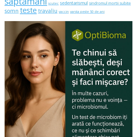
saptamani
sedentarismul
sindromul mortii subite
scutec
teste
somn
travaliu
vaccin
varsta peste 50 de ani