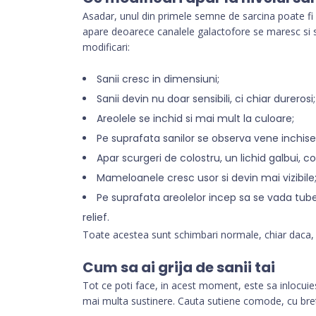
Asadar, unul din primele semne de sarcina poate fi s
apare deoarece canalele galactofore se maresc si s
modificari:
Sanii cresc in dimensiuni;
Sanii devin nu doar sensibili, ci chiar durerosi;
Areolele se inchid si mai mult la culoare;
Pe suprafata sanilor se observa vene inchise 
Apar scurgeri de colostru, un lichid galbui, co
Mameloanele cresc usor si devin mai vizibile
Pe suprafata areolelor incep sa se vada tuber
relief.
Toate acestea sunt schimbari normale, chiar daca, p
Cum sa ai grija de sanii tai
Tot ce poti face, in acest moment, este sa inlocuies
mai multa sustinere. Cauta sutiene comode, cu brete