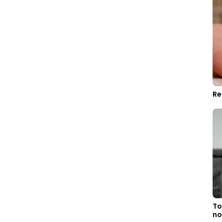
Re
To
no