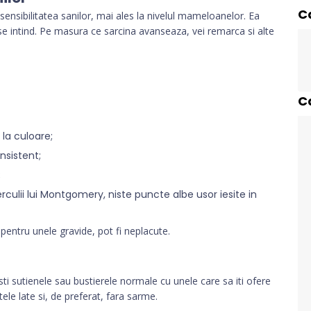
C
ensibilitatea sanilor, mai ales la nivelul mameloanelor. Ea
e intind. Pe masura ce sarcina avanseaza, vei remarca si alte
C
la culoare;
nsistent;
;
culii lui Montgomery, niste puncte albe usor iesite in
entru unele gravide, pot fi neplacute.
ti sutienele sau bustierele normale cu unele care sa iti ofere
le late si, de preferat, fara sarme.