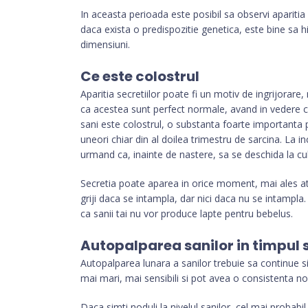
In aceasta perioada este posibil sa observi aparitia 
daca exista o predispozitie genetica, este bine sa h
dimensiuni.
Ce este colostrul
Aparitia secretiilor poate fi un motiv de ingrijorare,
ca acestea sunt perfect normale, avand in vedere c
sani este colostrul, o substanta foarte importanta p
uneori chiar din al doilea trimestru de sarcina. La in
urmand ca, inainte de nastere, sa se deschida la cu
Secretia poate aparea in orice moment, mai ales atu
griji daca se intampla, dar nici daca nu se intampla
ca sanii tai nu vor produce lapte pentru bebelus.
Autopalparea sanilor in timpul s
Autopalparea lunara a sanilor trebuie sa continue si in
mai mari, mai sensibili si pot avea o consistenta n
Daca simti noduli la nivelul sanilor, cel mai probab