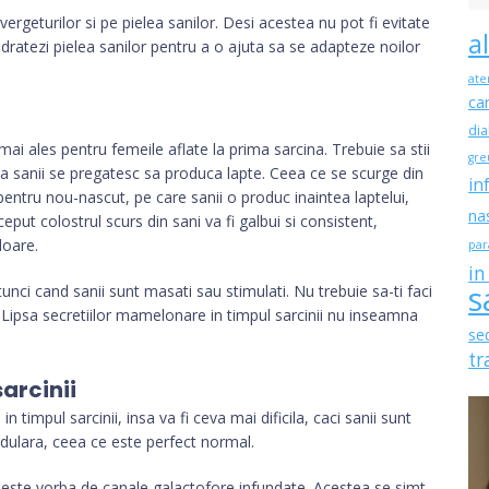
vergeturilor si pe pielea sanilor. Desi acestea nu pot fi evitate
a
idratezi pielea sanilor pentru a o ajuta sa se adapteze noilor
ate
ca
dia
 mai ales pentru femeile aflate la prima sarcina. Trebuie sa stii
gre
a sanii se pregatesc sa produca lapte. Ceea ce se scurge din
in
entru nou-nascut, pe care sanii o produc inaintea laptelui,
na
ceput colostrul scurs din sani va fi galbui si consistent,
loare.
par
in
s
nci cand sanii sunt masati sau stimulati. Nu trebuie sa-ti faci
. Lipsa secretiilor mamelonare in timpul sarcinii nu inseamna
se
tr
arcinii
 timpul sarcinii, insa va fi ceva mai dificila, caci sanii sunt
odulara, ceea ce este perfect normal.
il este vorba de canale galactofore infundate. Acestea se simt