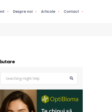
ent
Despre noi
Articole
Contact
ăutare