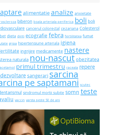
laptare
analize
alimentatie
anxietate
boli
biberon
boli
roscleroza
boala arteriala periferica
rdiovasculare
Colesterol
cancerul colorectal
cezariana
febra
ecografie
bet
dieta
fumat
dinti
fertilitatea
igiena
hipertensiune arteriala
utate
gripa
nastere
fertilitate
ingrijire
medicamente
nou-nascut
obezitatea
sterea naturala
primul trimestru
repere
acetamol
raceala
sarcina
 dezvoltare
sangerari
arcina pe saptamani
scutec
teste
somn
dentarismul
sindromul mortii subite
avaliu
vaccin
varsta peste 50 de ani