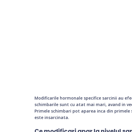
Modificarile hormonale specifice sarcinii au efec
schimbarile sunt cu atat mai mari, avand in ve
Primele schimbari pot aparea inca din primele
este insarcinata.
Ce modificari apar la nivelul san