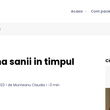
Acasa
Cont paci
i
 sanii in timpul
C
 2023 • de Munteanu Claudia • ~3 min