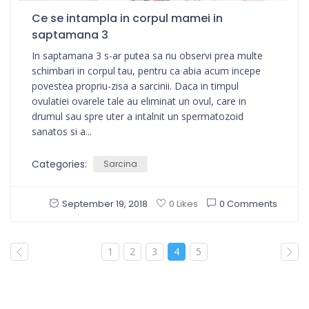
Ce se intampla in corpul mamei in
saptamana 3
In saptamana 3 s-ar putea sa nu observi prea multe
schimbari in corpul tau, pentru ca abia acum incepe
povestea propriu-zisa a sarcinii. Daca in timpul
ovulatiei ovarele tale au eliminat un ovul, care in
drumul sau spre uter a intalnit un spermatozoid
sanatos si a...
Categories:
Sarcina
September 19, 2018
0 Comments
0 Likes
1
2
3
4
5