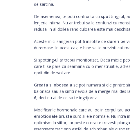
de sarcina.
De asemenea, te poti confrunta cu
spotting-ul
, a
lenjeria intima. Nu ar trebui sa le confunzi cu mens
redusa; in al doilea rand culoarea este mai deschis
Aceste mici sangerari pot fi insotite de
dureri pelv
dureroase. In acest caz, e bine sa te prezinti cat m
Si spotting-ul ar trebui monitorizat. Daca micile p
care ti se pare ca seamana cu o menstruatie, adres
oprit din dezvoltare.
Greata si oboseala
se pot numara si ele printre si
balonata sau sa simti nevoia de a merge mai des 
6, deci nu ai de ce sa te ingrijorezi.
Modificarile hormonale care au loc in corpul tau acu
emotionale bruste
sunt si ele normale. Nu intra in
optimism la viitor, iar peste o ora te trezesti plang
insarcinate trec prin astfel de schimbari ale dispoziti