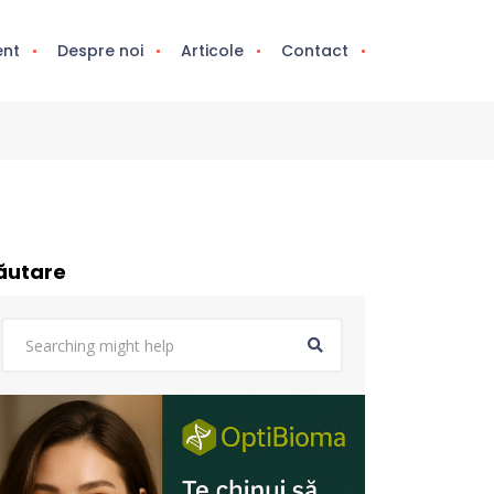
ent
Despre noi
Articole
Contact
ăutare