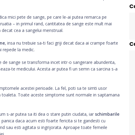
C
dica mici pete de sange, pe care le-ai putea remarca pe
truatia – in primul rand, cantitatea de sange este mult mai
a decat cea a sangelui menstrual.
ine
, insa nu trebuie sa-ti faci griji decat daca ai crampe foarte
C
ai repede la medic.
ete de sange se transforma incet intr-o sangerare abundenta,
eaza-te medicului. Acesta ar putea fi un semn ca sarcina s-a
mptomele acestei perioade. La fel, poti sa te simti usor
la toaleta. Toate aceste simptome sunt normale in saptamana
m s-ar putea sa iti dea o stare putin ciudata, iar
schimbarile
 panica daca acum esti foarte fericita si te gandesti cu
and sau esti agitata si ingrijorata. Aproape toate femeile
ei.