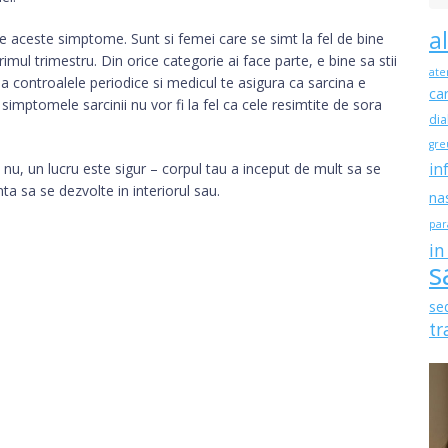
a
e aceste simptome. Sunt si femei care se simt la fel de bine
mul trimestru. Din orice categorie ai face parte, e bine sa stii
ate
la controalele periodice si medicul te asigura ca sarcina e
ca
 simptomele sarcinii nu vor fi la fel ca cele resimtite de sora
dia
gre
nu, un lucru este sigur – corpul tau a inceput de mult sa se
in
ta sa se dezvolte in interiorul sau.
na
par
in
s
se
tr