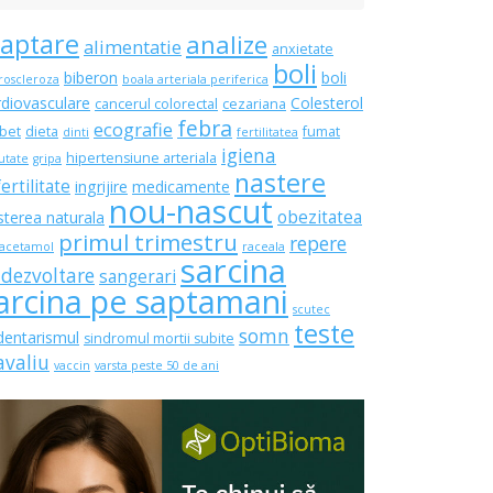
laptare
analize
alimentatie
anxietate
boli
biberon
boli
roscleroza
boala arteriala periferica
rdiovasculare
Colesterol
cancerul colorectal
cezariana
febra
ecografie
bet
dieta
fumat
dinti
fertilitatea
igiena
hipertensiune arteriala
utate
gripa
nastere
fertilitate
ingrijire
medicamente
nou-nascut
obezitatea
sterea naturala
primul trimestru
repere
acetamol
raceala
sarcina
 dezvoltare
sangerari
arcina pe saptamani
scutec
teste
somn
dentarismul
sindromul mortii subite
avaliu
vaccin
varsta peste 50 de ani