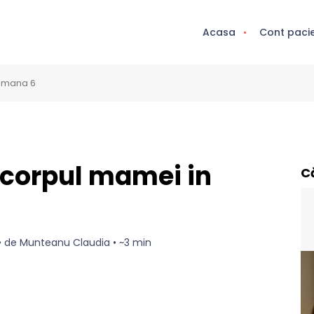
Acasa
Cont paci
tamana 6
 corpul mamei in
C
3 • de Munteanu Claudia • ~3 min