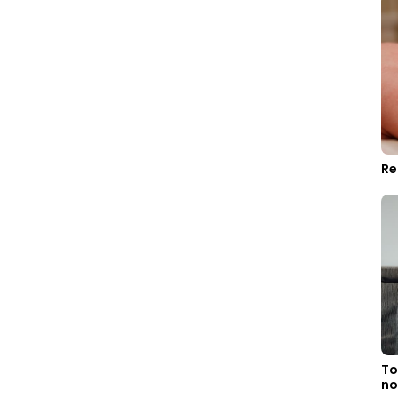
Re
To
no