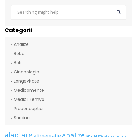
Categorii
Analize
Bebe
Boli
Ginecologie
Longevitate
Medicamente
Medicii Femyo
Preconceptia
Sarcina
alaptare
analize
alimentatie
anxietate
ateroscleroza