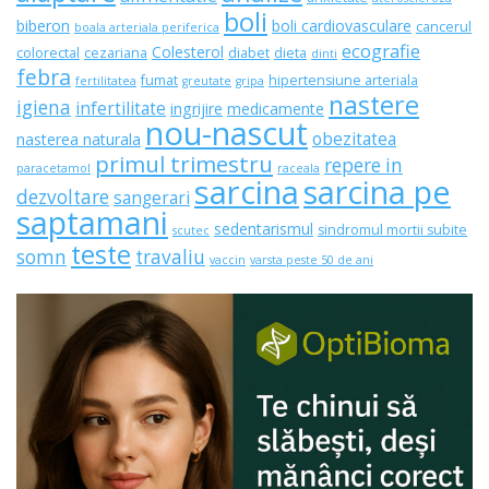
boli
biberon
boli cardiovasculare
cancerul
boala arteriala periferica
ecografie
Colesterol
colorectal
cezariana
diabet
dieta
dinti
febra
fumat
hipertensiune arteriala
fertilitatea
greutate
gripa
nastere
igiena
infertilitate
ingrijire
medicamente
nou-nascut
obezitatea
nasterea naturala
primul trimestru
repere in
paracetamol
raceala
sarcina
sarcina pe
dezvoltare
sangerari
saptamani
sedentarismul
sindromul mortii subite
scutec
teste
somn
travaliu
vaccin
varsta peste 50 de ani