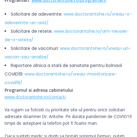
Programari:
www.doctorantohe.ro/programari/
Solicitare de adeverinte:
www.doctorantohe.ro/vreau-o-
adeverinta-un-aviz/
Solicitare de retete:
www.doctorantohe.ro/am-nevoie-
de-o-reteta/
Solicitare de vaccinuri:
www.doctorantohe.ro/vreau-un-
vaccin-sau-analize/
Raportare zilnica a starii de sanatate pentru bolnavii
COVID19:
www.doctorantohe.ro/vreau-monitorizare-
covid19/
Programul si adresa cabinetului
www.doctorantohe.ro/contact/
Va rugam sa folositi cu prioritate site-ul pentru orice solicitari
adresate doamnei Dr. Antohe. Pe durata pandemiei de COVID19
timpii de asteptare la telefon pot fi foarte mari.
Daca sunteti medic si doriti sa testati sistemul Femyo, puteti