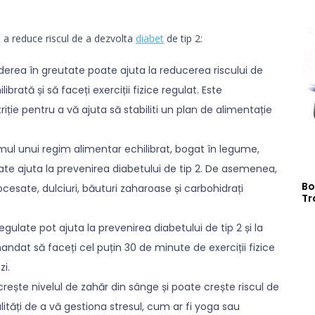
u a reduce riscul de a dezvolta
diabet
de tip 2:
derea în greutate poate ajuta la reducerea riscului de
brată și să faceți exerciții fizice regulat. Este
iție pentru a vă ajuta să stabiliti un plan de alimentație
l unui regim alimentar echilibrat, bogat în legume,
oate ajuta la prevenirea diabetului de tip 2. De asemenea,
Bo
cesate, dulciuri, băuturi zaharoase și carbohidrați
Tr
 regulate pot ajuta la prevenirea diabetului de tip 2 și la
ndat să faceți cel puțin 30 de minute de exerciții fizice
zi.
rește nivelul de zahăr din sânge și poate crește riscul de
lități de a vă gestiona stresul, cum ar fi yoga sau