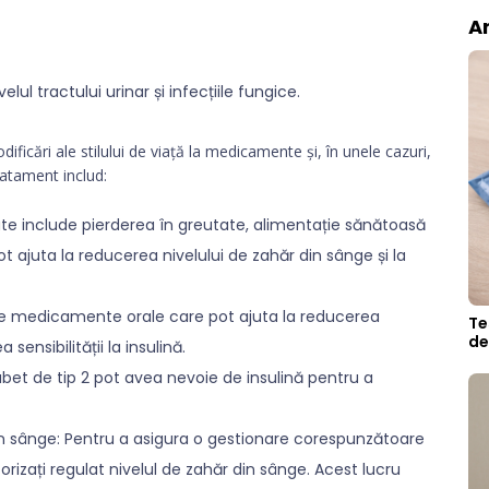
Ar
velul tractului urinar și infecțiile fungice.
ificări ale stilului de viață la medicamente și, în unele cazuri,
ratament includ:
poate include pierderea în greutate, alimentație sănătoasă
pot ajuta la reducerea nivelului de zahăr din sânge și la
de medicamente orale care pot ajuta la reducerea
Te
de
sensibilității la insulină.
iabet de tip 2 pot avea nevoie de insulină pentru a
din sânge: Pentru a asigura o gestionare corespunzătoare
orizați regulat nivelul de zahăr din sânge. Acest lucru