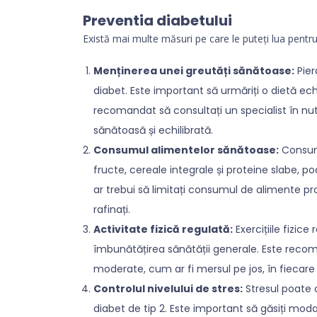
Preventia diabetului
Există mai multe măsuri pe care le puteți lua pentr
Menținerea unei greutăți sănătoase:
Pier
diabet. Este important să urmăriți o dietă echili
recomandat să consultați un specialist în nutr
sănătoasă și echilibrată.
Consumul alimentelor sănătoase:
Consumu
fructe, cereale integrale și proteine slabe, p
ar trebui să limitați consumul de alimente pro
rafinați.
Activitate fizică regulată:
Exercițiile fizice
îmbunătățirea sănătății generale. Este recoma
moderate, cum ar fi mersul pe jos, în fiecare 
Controlul nivelului de stres:
Stresul poate c
diabet de tip 2. Este important să găsiți moda