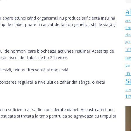
a
și apare atunci când organismul nu produce suficientă insulină
ate
tip de diabet poate fi cauzat de factori genetici, stil de viață și
ca
dia
gre
in
ui de hormoni care blochează acțiunea insulinei. Acest tip de
te riscul de diabet de tip 2 în viitor.
na
par
cesivă, urinare frecventă și oboseală.
in
s
orizarea regulată a nivelului de zahăr din sânge, o dietă
se
tr
a nu suficient cat sa fie considerate diabet. Aceasta afectiune
osticata si tratata la timp pentru ca se agraveaza cu timpul si