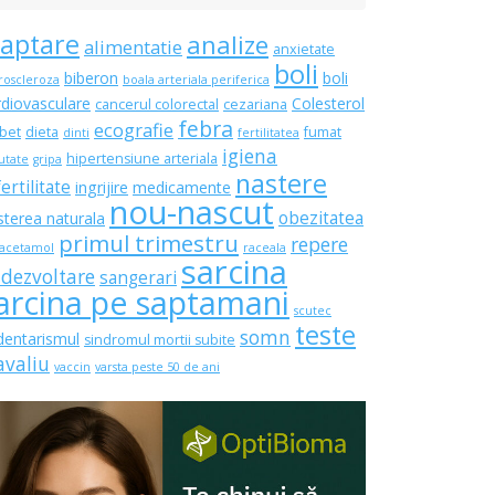
laptare
analize
alimentatie
anxietate
boli
biberon
boli
roscleroza
boala arteriala periferica
rdiovasculare
Colesterol
cancerul colorectal
cezariana
febra
ecografie
bet
dieta
fumat
dinti
fertilitatea
igiena
hipertensiune arteriala
utate
gripa
nastere
fertilitate
ingrijire
medicamente
nou-nascut
obezitatea
sterea naturala
primul trimestru
repere
acetamol
raceala
sarcina
 dezvoltare
sangerari
arcina pe saptamani
scutec
teste
somn
dentarismul
sindromul mortii subite
avaliu
vaccin
varsta peste 50 de ani