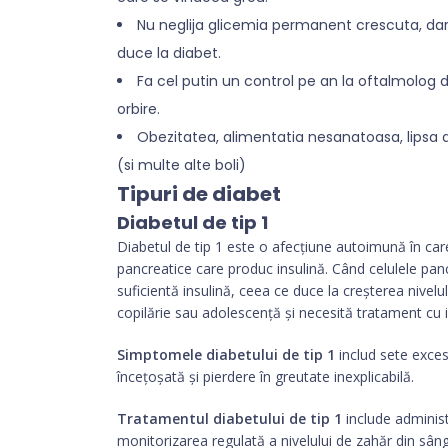
Nu neglija glicemia permanent crescuta, dar 
duce la diabet.
Fa cel putin un control pe an la oftalmolog 
orbire.
Obezitatea, alimentatia nesanatoasa, lipsa d
(si multe alte boli)
Tipuri de diabet
Diabetul de tip 1
Diabetul de tip 1 este o afecțiune autoimună în care
pancreatice care produc insulină. Când celulele pa
suficientă insulină, ceea ce duce la creșterea nivelu
copilărie sau adolescență și necesită tratament cu i
Simptomele diabetului de tip 1
includ sete exces
încețoșată și pierdere în greutate inexplicabilă.
Tratamentul diabetului de tip 1
include administ
monitorizarea regulată a nivelului de zahăr din sân