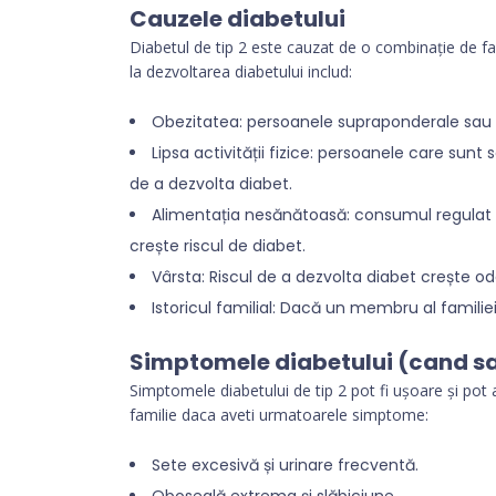
Cauzele diabetului
Diabetul de tip 2 este cauzat de o combinație de fact
la dezvoltarea diabetului includ:
Obezitatea: persoanele supraponderale sau 
Lipsa activității fizice: persoanele care sunt
de a dezvolta diabet.
Alimentația nesănătoasă: consumul regulat d
crește riscul de diabet.
Vârsta: Riscul de a dezvolta diabet crește od
Istoricul familial: Dacă un membru al familiei
Simptomele diabetului (cand sa
Simptomele diabetului de tip 2 pot fi ușoare și pot
familie daca aveti urmatoarele simptome:
Sete excesivă și urinare frecventă.
Oboseală extrema și slăbiciune.