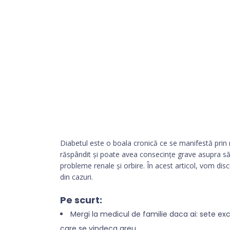
Diabetul este o boala cronică ce se manifestă prin n
răspândit și poate avea consecințe grave asupra sănă
probleme renale și orbire. În acest articol, vom di
din cazuri.
Pe scurt:
Mergi la medicul de familie daca ai: sete ex
care se vindeca greu.