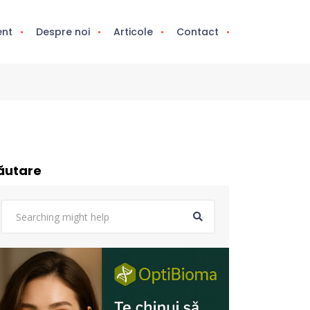
ent
Despre noi
Articole
Contact
ăutare