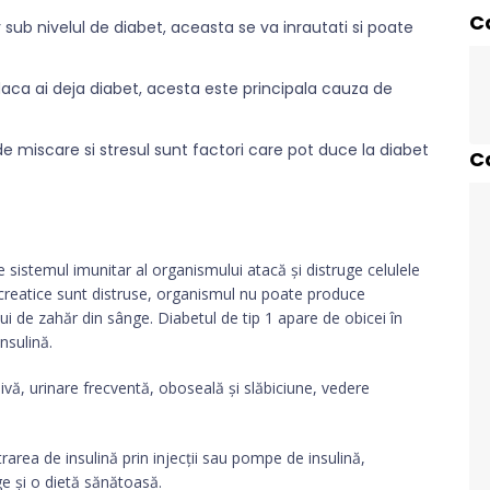
C
sub nivelul de diabet, aceasta se va inrautati si poate
daca ai deja diabet, acesta este principala cauza de
e miscare si stresul sunt factori care pot duce la diabet
C
 sistemul imunitar al organismului atacă și distruge celulele
ncreatice sunt distruse, organismul nu poate produce
lui de zahăr din sânge. Diabetul de tip 1 apare de obicei în
nsulină.
ivă, urinare frecventă, oboseală și slăbiciune, vedere
rarea de insulină prin injecții sau pompe de insulină,
ge și o dietă sănătoasă.