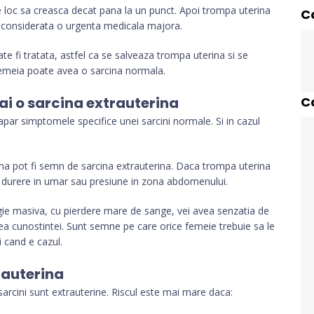
re loc sa creasca decat pana la un punct. Apoi trompa uterina
C
 considerata o urgenta medicala majora.
e fi tratata, astfel ca se salveaza trompa uterina si se
, femeia poate avea o sarcina normala.
i o sarcina extrauterina
C
apar simptomele specifice unei sarcini normale. Si in cazul
ina pot fi semn de sarcina extrauterina. Daca trompa uterina
ti durere in umar sau presiune in zona abdomenului.
ie masiva, cu pierdere mare de sange, vei avea senzatia de
ea cunostintei. Sunt semne pe care orice femeie trebuie sa le
 cand e cazul.
rauterina
sarcini sunt extrauterine. Riscul este mai mare daca: