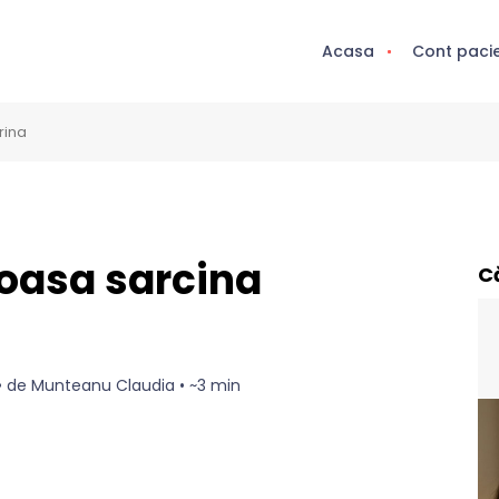
Acasa
Cont paci
rina
loasa sarcina
C
3 • de Munteanu Claudia • ~3 min