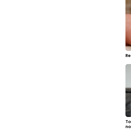
Re
To
no