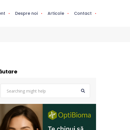
ent
Despre noi
Articole
Contact
ăutare