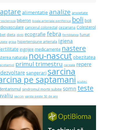
laptare
analize
alimentatie
anxietate
boli
biberon
boli
roscleroza
boala arteriala periferica
rdiovasculare
Colesterol
cancerul colorectal
cezariana
febra
ecografie
bet
dieta
fumat
dinti
fertilitatea
igiena
hipertensiune arteriala
utate
gripa
nastere
fertilitate
ingrijire
medicamente
nou-nascut
obezitatea
sterea naturala
primul trimestru
repere
acetamol
raceala
sarcina
 dezvoltare
sangerari
arcina pe saptamani
scutec
teste
somn
dentarismul
sindromul mortii subite
avaliu
vaccin
varsta peste 50 de ani