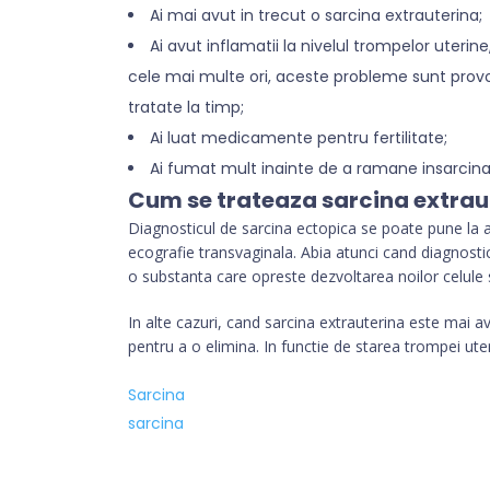
Ai mai avut in trecut o sarcina extrauterina;
Ai avut inflamatii la nivelul trompelor uterine
cele mai multe ori, aceste probleme sunt provo
tratate la timp;
Ai luat medicamente pentru fertilitate;
Ai fumat mult inainte de a ramane insarcina
Cum se trateaza sarcina extrau
Diagnosticul de sarcina ectopica se poate pune la a
ecografie transvaginala. Abia atunci cand diagnostic
o substanta care opreste dezvoltarea noilor celule s
In alte cazuri, cand sarcina extrauterina este mai a
pentru a o elimina. In functie de starea trompei ut
Sarcina
sarcina