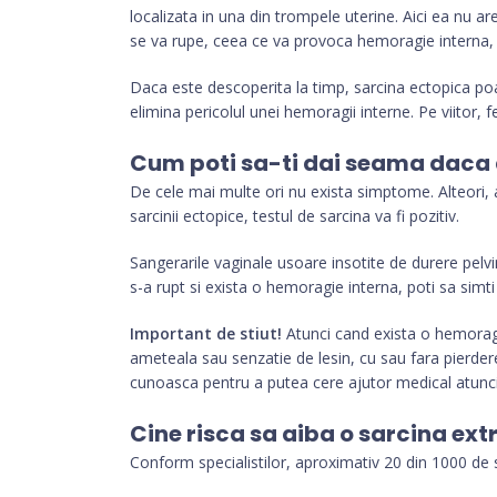
localizata in una din trompele uterine. Aici ea nu a
se va rupe, ceea ce va provoca hemoragie interna,
Daca este descoperita la timp, sarcina ectopica poat
elimina pericolul unei hemoragii interne. Pe viitor
Cum poti sa-ti dai seama daca a
De cele mai multe ori nu exista simptome. Alteori, 
sarcinii ectopice, testul de sarcina va fi pozitiv.
Sangerarile vaginale usoare insotite de durere pelv
s-a rupt si exista o hemoragie interna, poti sa sim
Important de stiut!
Atunci cand exista o hemorag
ameteala sau senzatie de lesin, cu sau fara pierder
cunoasca pentru a putea cere ajutor medical atunci
Cine risca sa aiba o sarcina ext
Conform specialistilor, aproximativ 20 din 1000 de 