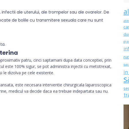
a
, infectii ale uterului, ale trompelor sau ale ovarelor. De
cate de bolile cu transmitere sexuala care nu sunt
ate
ca
dia
gre
ta.
in
terina
na
proximativ patru, cinci saptamani dupa data conceptiei, prin
par
ul este 100% sigur, se pot administra injectii cu metotrexat,
in
i le dizolva pe cele existente.
s
vansata, este necesara interventie chirurgicala laparoscopica
se
erine, medicul va decide daca ea trebuie indepartata sau nu.
tr