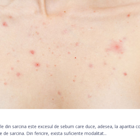
e din sarcina este excesul de sebum care duce, adesea, la aparitia co
 de sarcina. Din fericire, exista suficiente modalitat...