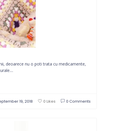
inii, deoarece nu o poti trata cu medicamente,
rale....
eptember 19, 2018
0 Comments
0 Likes